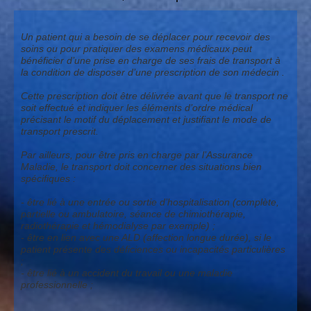
Un patient qui a besoin de se déplacer pour recevoir des
soins ou pour pratiquer des examens médicaux peut
bénéficier d’une prise en charge de ses frais de transport à
la condition de disposer d’une prescription de son médecin .
Cette prescription doit être délivrée avant que le transport ne
soit effectué et indiquer les éléments d’ordre médical
précisant le motif du déplacement et justifiant le mode de
transport prescrit.
Par ailleurs, pour être pris en charge par l’Assurance
Maladie, le transport doit concerner des situations bien
spécifiques :
- être lié à une entrée ou sortie d’hospitalisation (complète,
partielle ou ambulatoire, séance de chimiothérapie,
radiothérapie et hémodialyse par exemple) ;
- être en lien avec une ALD (affection longue durée), si le
patient présente des déficiences ou incapacités particulières
;
- être lié à un accident du travail ou une maladie
professionnelle ;