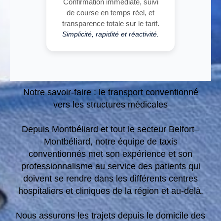
Confirmation immédiate, suivi
de course en temps réel, et
transparence totale sur le tarif.
Simplicité, rapidité et réactivité.
Notre savoir-faire : le transport conventionné
vers les structures médicales
Depuis Montbéliard et tout le secteur Belfort–
Montbéliard, notre équipe de taxis
conventionnés met son expérience et son
professionnalisme au service des patients qui
doivent se rendre dans les différents centres
hospitaliers et cliniques de la région et au-delà.
Nous assurons les trajets depuis le domicile des