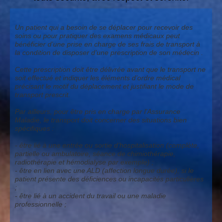
Un patient qui a besoin de se déplacer pour recevoir des
soins ou pour pratiquer des examens médicaux peut
bénéficier d’une prise en charge de ses frais de transport à
la condition de disposer d’une prescription de son médecin .
Cette prescription doit être délivrée avant que le transport ne
soit effectué et indiquer les éléments d’ordre médical
précisant le motif du déplacement et justifiant le mode de
transport prescrit.
Par ailleurs, pour être pris en charge par l’Assurance
Maladie, le transport doit concerner des situations bien
spécifiques :
- être lié à une entrée ou sortie d’hospitalisation (complète,
partielle ou ambulatoire, séance de chimiothérapie,
radiothérapie et hémodialyse par exemple) ;
- être en lien avec une ALD (affection longue durée), si le
patient présente des déficiences ou incapacités particulières
;
- être lié à un accident du travail ou une maladie
professionnelle ;